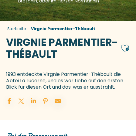
Bretonin, aber im Herzen Normannin
Startseite
Virgnie Parmentier-Thébault
VIRGNIE PARMENTIER-
Ajou
THÉBAULT
1993 entdeckte Virgnie Parmentier-Thébault die
Abtei La Lucerne, und es war Liebe auf den ersten
Blick für diesen Ort und das, was er ausstrahlt.
Bei der Begegnung mit