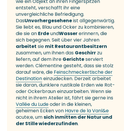
wie ein Objekt an ihren Fingerspitzen
entsteht, verschafft ihr eine
unvergleichliche Befriedigung.
Das
Unvorhergesehene
ist allgegenwärtig.
Sie liebt es, Blau und Ocker zu kombinieren,
die sie an
Erde
und
Wasser
erinnern, die
sich begegnen. Seit über vier Jahren
arbeitet
sie
mit Restaurantbesitzern
zusammen, um ihnen das
Geschirr
zu
liefern, auf dem ihre
Gerichte
serviert
werden. Clémentine gesteht, dass sie stolz
darauf wäre, die
Feinschmeckertische der
Destination
einzudecken. Derzeit arbeitet
sie daran, dunklere rustikale Erden wie Rot-
oder Ockerbraun einzuarbeiten. Wenn sie
nicht in ihrem Atelier ist, fährt sie gerne ins
Vallée du Lude
oder in die kleinen,
geheimen Ecken von
Havre de la Vanl&e
acute;e, um
sich inmitten der Natur und
der Stille wiederzufinden
.