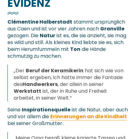
EVIDENZ
Clémentine Halberstadt
stammt ursprünglich
aus Caen und ist vor vier Jahren nach
Granville
gezogen. Die
Natur
ist es, die sie anzieht, sie mag
es wild und still. Als kleines Kind liebte sie es, sich
beim Herumfummeln mit
Ton
die Hände
schmutzig zu machen.
„Der
Beruf der Keramikerin
hat sich wie von
selbst ergeben, ich hatte immer die Fantasie
des
Handwerkers
, der allein in seiner
Werkstatt
ist, der in Ruhe und Freiheit
arbeitet, in seiner Welt.“
Seine
Inspirationsquelle
ist die Natur, aber auch
und vor allem die
Erinnerungen an die Kindheit
bei seiner Großmutter.
„Meine Oma besaß kleine karierte Tassen und