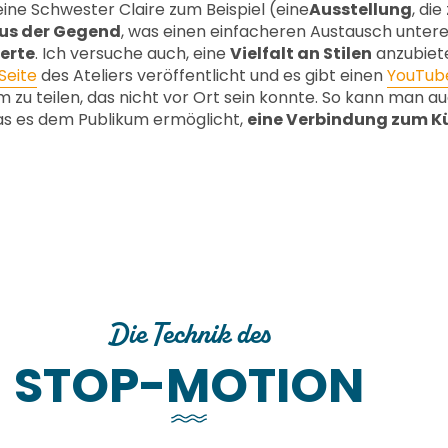
meine Schwester Claire zum Beispiel (eine
Ausstellung
, di
aus der Gegend
, was einen einfacheren Austausch untere
erte
. Ich versuche auch, eine
Vielfalt an Stilen
anzubiet
Seite
des Ateliers veröffentlicht und es gibt einen
YouTub
u teilen, das nicht vor Ort sein konnte. So kann man auc
was es dem Publikum ermöglicht,
eine Verbindung zum K
Atelier 104
Mehr erfahren
Die Technik des
STOP-MOTION