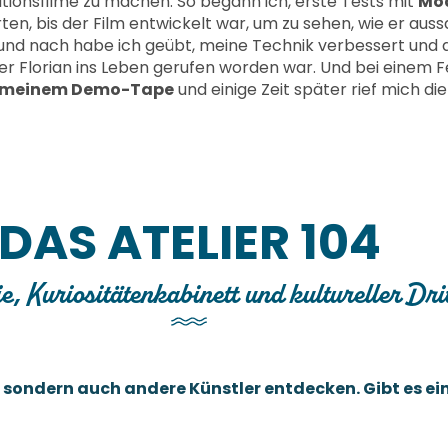
tionsfilme zu machen. So begann ich, erste Tests mit
Mod
n, bis der Film entwickelt war, um zu sehen, wie er aus
und nach habe ich geübt, meine Technik verbessert und
Florian ins Leben gerufen worden war. Und bei einem Fes
t meinem Demo-Tape
und einige Zeit später rief mich d
DAS ATELIER 104
e, Kuriositätenkabinett und kultureller Dri
t, sondern auch andere Künstler entdecken. Gibt es ei