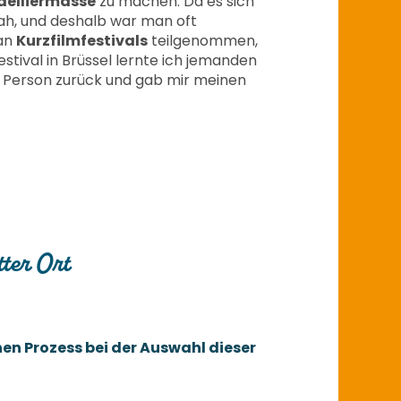
elliermasse
zu machen. Da es sich
sah, und deshalb war man oft
 an
Kurzfilmfestivals
teilgenommen,
tival in Brüssel lernte ich jemanden
ie Person zurück und gab mir meinen
tter Ort
nen Prozess bei der Auswahl dieser