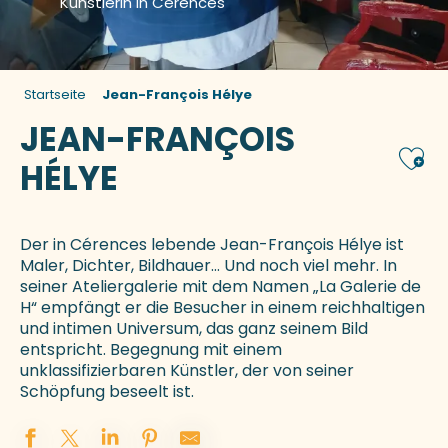
Künstlerin in Cérences
Startseite
Jean-François Hélye
JEAN-FRANÇOIS
Ajou
HÉLYE
Der in Cérences lebende Jean-François Hélye ist
Maler, Dichter, Bildhauer… Und noch viel mehr. In
seiner Ateliergalerie mit dem Namen „La Galerie de
H“ empfängt er die Besucher in einem reichhaltigen
und intimen Universum, das ganz seinem Bild
entspricht. Begegnung mit einem
unklassifizierbaren Künstler, der von seiner
Schöpfung beseelt ist.