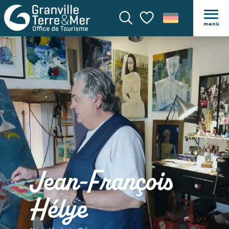
menü
Suche
Voir les favoris
Jean-François
Hélye