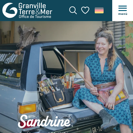
menü
Suche
Voir les favoris
Sandrine