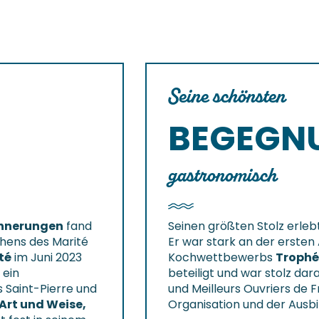
Seine schönsten
BEGEGN
gastronomisch
innerungen
fand
Seinen größten Stolz erleb
ehens des Marité
Er war stark an der erste
té
im Juni 2023
Kochwettbewerbs
Trophée
 ein
beteiligt und war stolz dar
 Saint-Pierre und
und Meilleurs Ouvriers de F
Art und Weise,
Organisation und der Ausbi