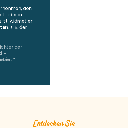
ernehmen, den
et, oder in
 ist, widmet er
ften
, z. B. der
ichter der
d -
ebiet
.“
Entdecken Sie