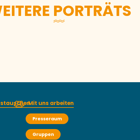
EITERE PORTRÄTS
Brigitte Richart
austauschen
Mit uns arbeiten
Presseraum
Gruppen