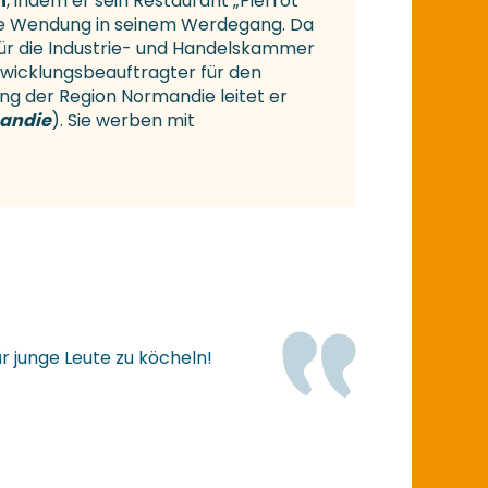
n
, indem er sein Restaurant „Pierrot
eue Wendung in seinem Werdegang. Da
für die Industrie- und Handelskammer
wicklungsbeauftragter für den
ng der Region Normandie leitet er
mandie
). Sie werben mit
r junge Leute zu köcheln!