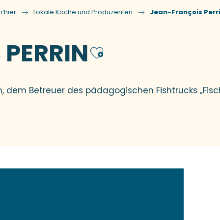
’hier
Lokale Köche und Produzenten
Jean-François Perr
 PERRIN
Ajouter au
in, dem Betreuer des pädagogischen Fishtrucks „Fis