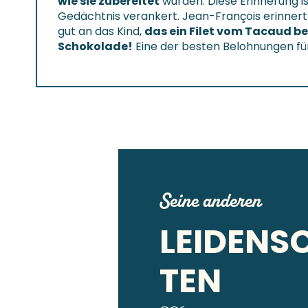
wie sie zubereitet
wurden. Diese Erinnerung is
Gedächtnis verankert. Jean-François erinnert
gut an das Kind,
das ein Filet vom Tacaud be
Schokolade!
Eine der besten Belohnungen fü
Seine anderen
LEIDENS
TEN