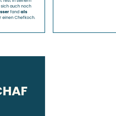
t fest in seinem
 sich auch noch
sser
fand
als
r einen Chefkoch.
CHAF