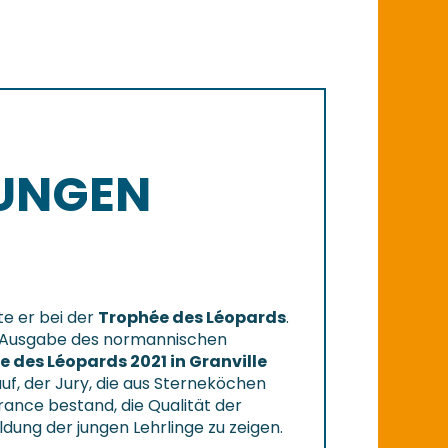
UNGEN
te er bei der
Trophée des Léopards
.
n Ausgabe des normannischen
 des Léopards 2021 in Granville
auf, der Jury, die aus Sterneköchen
rance bestand, die Qualität der
ldung der jungen Lehrlinge zu zeigen.