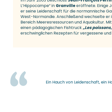
Im Jahr 2003 beschloss
Jean-François Perri
L’Hippocampe“ in
Granville
eröffnete. Einige
er seine Leidenschaft für die normannische Ga
West-Normandie. Anschließend wechselte er in
Bereich Meeresressourcen und Aquakultur. Mi
einen pädagogischen Fishtruck
„Les poissons
erschwinglichen Rezepten für vergessene und v
Ein Hauch von Leidenschaft, ein 