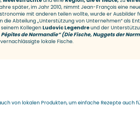
n
,
Meeresfrüchte
und eine
Region, die er liebte,
zu
ehre
 Jahre später, im Jahr 2010, nimmt Jean-François eine n
stronomie mit anderen teilen wollte, wurde er Ausbilder 
 die Abteilung „Unterstützung von Unternehmen“ als Ent
t seinem Kollegen
Ludovic Legendre
und der Unterstützu
, Pépites de Normandie“ (Die Fische, Nuggets der Nor
ernachlässigte lokale Fische.
Hauch von lokalen Produkten, um einfache Rezepte auch fü