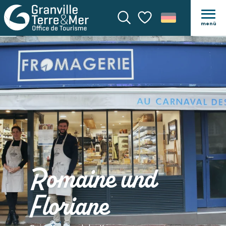
menü
Suche
Voir les favoris
Romaine und
Floriane