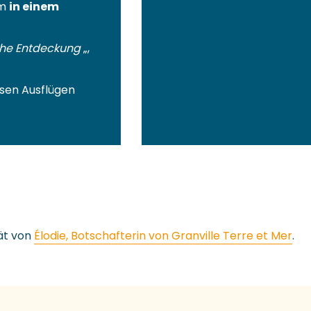
em
in einem
iche Entdeckung
„,
esen Ausflügen
ät von
Élodie, Botschafterin von Granville Terre et Mer
.