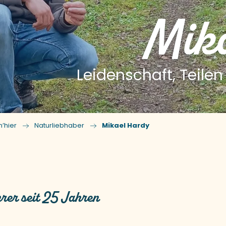
Mik
Leidenschaft, Teile
’hier
Naturliebhaber
Mikael Hardy
jouter aux favoris
rer seit 25 Jahren