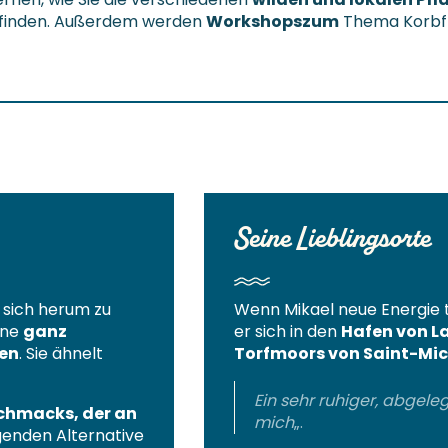
r finden. Außerdem werden
Workshops
zum
Thema Korbfl
Seine Lieblingsorte
 sich herum zu
Wenn Mikael neue Energie ta
ine
ganz
er sich in den
Hafen von L
en
. Sie ähnelt
Torfmoors von Saint-Mi
Ein sehr ruhiger, abgele
chmacks, der an
mich
„.
agenden Alternative