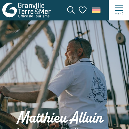
menü
Suche
Voir les favoris
Matthieu Alluin