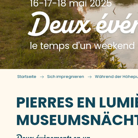
16-17-18 mai 2025
Deux évén
le temps d'un weekend
Startseite
Sich impregnieren
Während der Höhepu
PIERRES EN LUM
MUSEUMSNÄCHTE