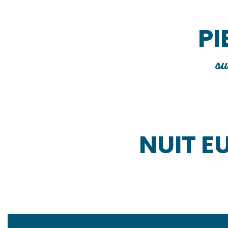
PI
su
NUIT E