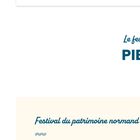
Le f
PI
Festival du patrimoine normand