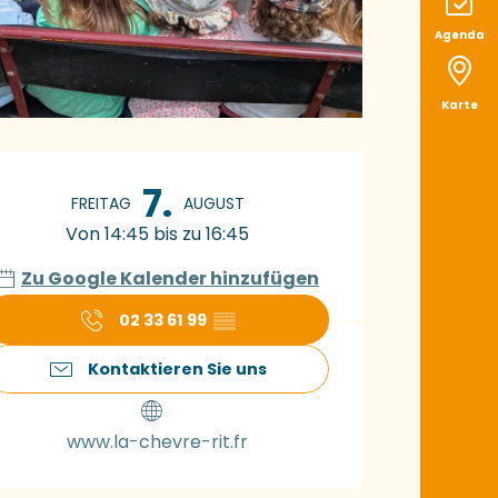
Agenda
Karte
ffnungszeiten & K
7.
FREITAG
AUGUST
Von 14:45 bis zu 16:45
Zu Google Kalender hinzufügen
02 33 61 99
▒▒
Kontaktieren Sie uns
www.la-chevre-rit.fr