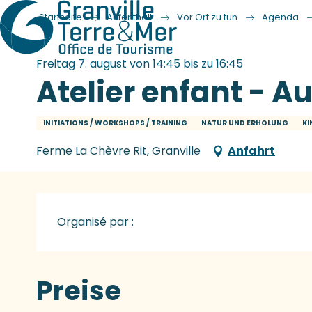
Startseite
Aufenthalt
Vor Ort zu tun
Agenda
Freitag 7. august von 14:45 bis zu 16:45
Atelier enfant - Auj
INITIATIONS / WORKSHOPS / TRAINING
NATUR UND ERHOLUNG
KI
Ferme La Chèvre Rit, Granville
Anfahrt
Organisé par :
Preise