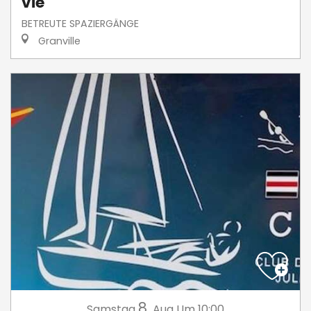
vie
BETREUTE SPAZIERGÄNGE
Granville
8.
Samstag
Aug
Um 10:00