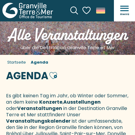
menü
Suche
Voir les favoris
Alle Veranstaltungen
über die Destination Granville Terre et Mer
Startseite
Agenda
AGENDA
Ajouter aux favoris
Es gibt keinen Tag im Jahr, ob Winter oder Sommer,
an dem keine
Konzerte
,
Ausstellungen
oder
Veranstaltungen
in der Destination Granville
Terre et Mer stattfinden! Unser
Veranstaltungskalender
ist der umfassendste,
den Sie in der Region Granville finden können, von
Bréhal über Jullouville, Saint-Pair-sur-Mer, Donville