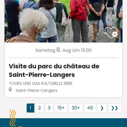
8.
Samstag
Aug
Um 15:00
Visite du parc du château de
Saint-Pierre-Langers
TOURS UND DAS KULTURELLE ERBE
Saint-Pierre-Langers
1
2
3
15+
30+
45
❯
❯❯