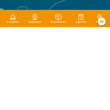
Gezeiten
Webcams
Broschüren
Agenda
Karte
Rechtliche Hinweise
|
Schutz von persönlichen Daten
|
Cookie-Verwaltung
|
Seitenverzeichnis
|
Zugänglichkeit