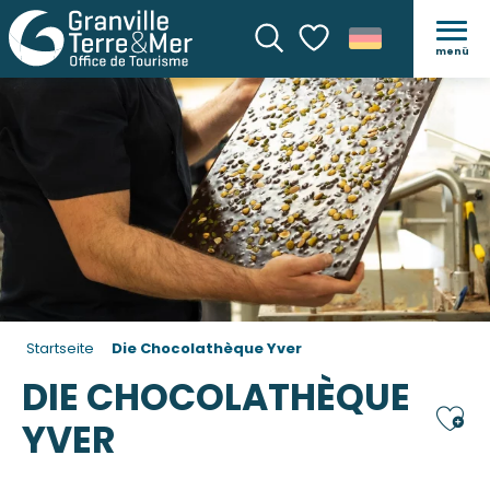
menü
Suche
Voir les favoris
Startseite
Die Chocolathèque Yver
DIE CHOCOLATHÈQUE
Ajou
YVER