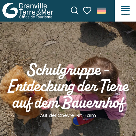
menü
Suche
Voir les favoris
Schulgruppe -
Entdeckung der Tiere
auf dem Bauernhof
Auf der Chèvre-Rit-Farm