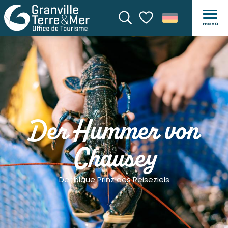
menü
Suche
Voir les favoris
Der Hummer von
Chausey
Der blaue Prinz des Reiseziels