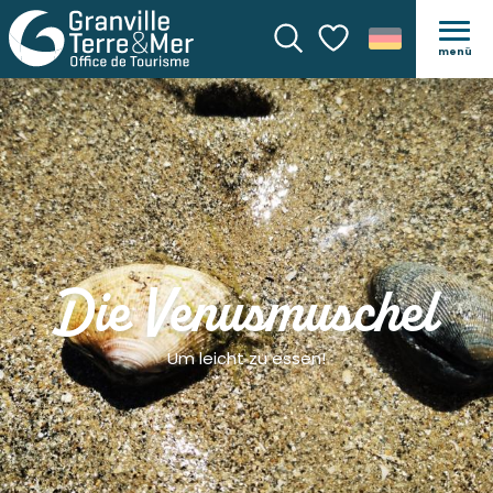
menü
Suche
Voir les favoris
Die Venusmuschel
Um leicht zu essen!