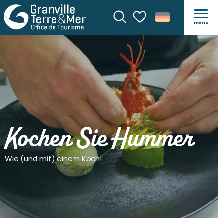
menü
Suche
Voir les favoris
Kochen Sie Hummer
Wie (und mit) einem Koch!