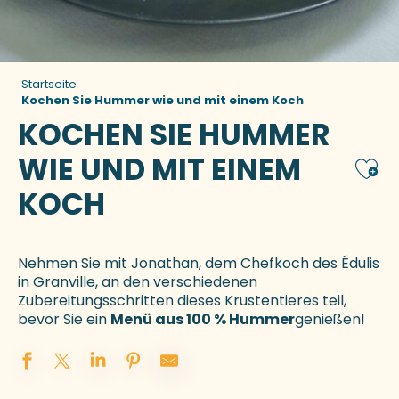
Startseite
Kochen Sie Hummer wie und mit einem Koch
KOCHEN SIE HUMMER
WIE UND MIT EINEM
Ajou
KOCH
Nehmen Sie mit Jonathan, dem Chefkoch des Édulis
in Granville, an den verschiedenen
Zubereitungsschritten dieses Krustentieres teil,
bevor Sie ein
Menü aus 100 % Hummer
genießen!