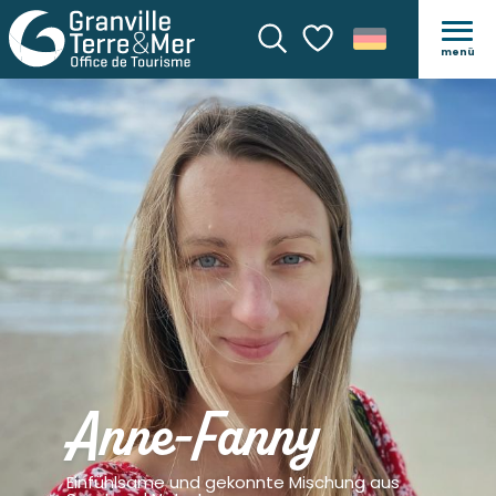
menü
Suche
Voir les favoris
Anne-Fanny
Einfühlsame und gekonnte Mischung aus