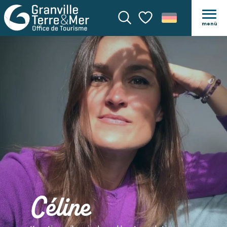
menü
Suche
Voir les favoris
Céline