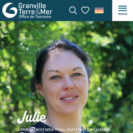
menü
Suche
Voir les favoris
Julie
Charakterstarke Frau, durchsetzungsstark