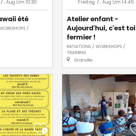
7.
7.
Aug
Um 10:30
Freitag
Aug
Um 14:45
awaii été
Atelier enfant -
Aujourd'hui, c'est toi
/ WORKSHOPS /
fermier !
INITIATIONS / WORKSHOPS /
TRAINING
Granville