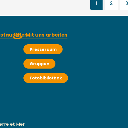
1
2
3
austauschen
Mit uns arbeiten
Presseraum
Gruppen
Fotobibliothek
erre et Mer