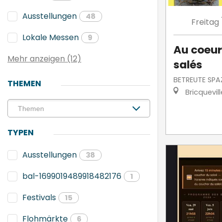
Ausstellungen
48
Freitag
Lokale Messen
9
Au coeur
Mehr anzeigen (12)
salés
BETREUTE SPA
THEMEN
Bricquevil
TYPEN
Ausstellungen
38
bal-1699019489918482176
1
Festivals
15
Flohmärkte
6