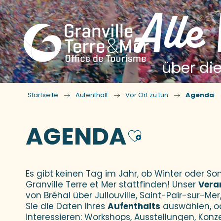
Alle
über die
Startseite
Aufenthalt
Vor Ort zu tun
Agenda
AGENDA
Ajouter
Es gibt keinen Tag im Jahr, ob Winter oder 
Granville Terre et Mer stattfinden! Unser
Vera
von Bréhal über Jullouville, Saint-Pair-sur-Mer,
Sie die Daten Ihres
Aufenthalts
auswählen, o
interessieren: Workshops, Ausstellungen, Konz