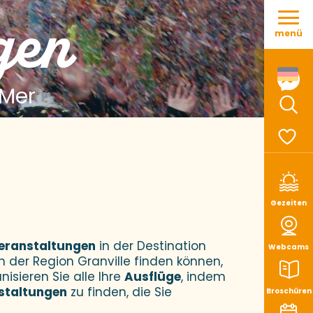
Aller
gen
au
menü
contenu
principal
 Mer
Such
Voir le
Gezeiten
eranstaltungen
in der Destination
Webcams
n der Region Granville finden können,
nisieren Sie alle Ihre
Ausflüge
, indem
staltungen
zu finden, die Sie
Broschüren