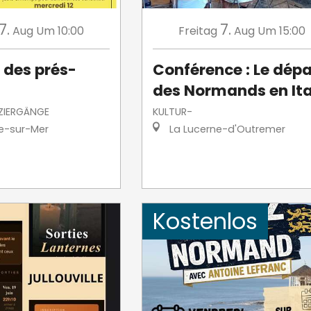
7.
7.
Aug
Um 10:00
Freitag
Aug
Um 15:00
 des prés-
Conférence : Le dépa
des Normands en Ita
ZIERGÄNGE
KULTUR-
le-sur-Mer
La Lucerne-d'Outremer
Kostenlos