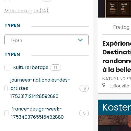
Mehr anzeigen (14)
TYPEN
Freitag
Expérien
Destinati
TYPEN
randonne
Kulturerbetage
11
à la belle
NATUR UND E
journees-nationales-des-
Jullouville
artistes-
6
1753317121428592896
Koste
france-design-week-
5
1753403765515482880