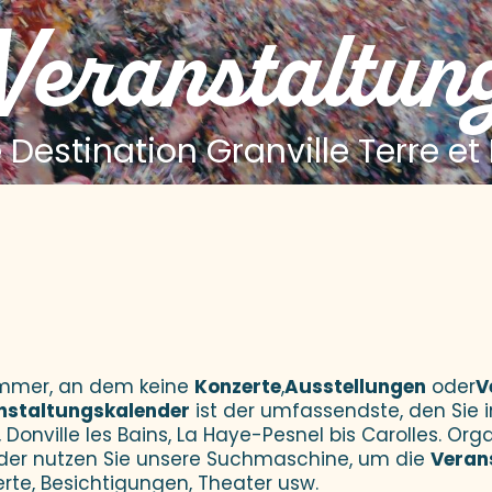
 Veranstaltun
 Destination Granville Terre et
 aux favoris
Sommer, an dem keine
Konzerte
,
Ausstellungen
oder
V
nstaltungskalender
ist der umfassendste, den Sie i
 Donville les Bains, La Haye-Pesnel bis Carolles. Orga
der nutzen Sie unsere Suchmaschine, um die
Veran
erte, Besichtigungen, Theater usw.