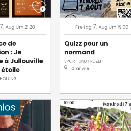
7.
7.
Aug
Um 21:20
Freitag
Aug
Um 19:00
ce de
Quizz pour un
on : Je
normand
 à Jullouville
SPORT UND FREIZEIT
 étoile
Granville
RHOLUNG
nlos