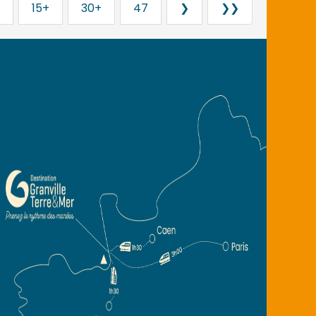
15+
30+
47
❯
❯❯