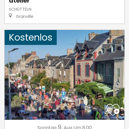
atelier
SCHÜTTELN
Granville
Kostenlos
9.
Sonntag
Aug
Um 8:00