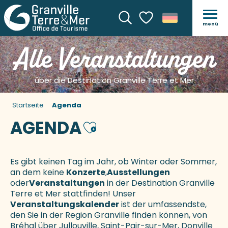
menü
Suche
Voir les favoris
Alle Veranstaltungen
über die Destination Granville Terre et Mer
Startseite
Agenda
AGENDA
Ajouter aux favoris
Es gibt keinen Tag im Jahr, ob Winter oder Sommer,
an dem keine
Konzerte
,
Ausstellungen
oder
Veranstaltungen
in der Destination Granville
Terre et Mer stattfinden! Unser
Veranstaltungskalender
ist der umfassendste,
den Sie in der Region Granville finden können, von
Bréhal über Jullouville, Saint-Pair-sur-Mer, Donville