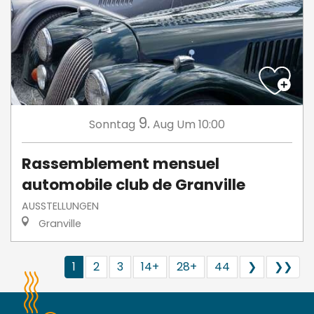
9.
Sonntag
Aug
Um 10:00
Rassemblement mensuel
automobile club de Granville
AUSSTELLUNGEN
Granville
1
2
3
14+
28+
44
❯
❯❯