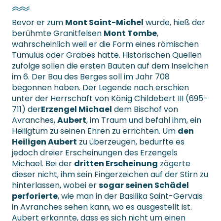
Bevor er zum
Mont Saint-Michel
wurde, hieß der
berühmte Granitfelsen
Mont Tombe
,
wahrscheinlich weil er die Form eines römischen
Tumulus oder Grabes hatte. Historischen Quellen
zufolge sollen die ersten Bauten auf dem Inselchen
im 6. Der Bau des Berges soll im Jahr 708
begonnen haben. Der Legende nach erschien
unter der Herrschaft von König Childebert III (695-
711) der
Erzengel Michael
dem Bischof von
Avranches,
Aubert
, im Traum und befahl ihm, ein
Heiligtum zu seinen Ehren zu errichten. Um
den
Heiligen Aubert
zu überzeugen, bedurfte es
jedoch dreier Erscheinungen des Erzengels
Michael. Bei der
dritten Erscheinung
zögerte
dieser nicht, ihm sein Fingerzeichen auf der Stirn zu
hinterlassen, wobei er
sogar seinen Schädel
perforierte
, wie man in der Basilika Saint-Gervais
in Avranches sehen kann, wo es ausgestellt ist.
Aubert erkannte, dass es sich nicht um einen