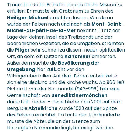
Traum handelte. Er hatte eine göttliche Mission zu
erfüllen: Er musste ein Oratorium zu Ehren des
Heiligen Michael
errichten lassen. Von da an
wurde der Felsen nach und nach als
Mont-Saint-
Michel-au-péril-de-la-Mer
bekannt. Trotz der
Lage der kleinen Insel, des Treibsands und der
bedrohlichen Gezeiten, die sie umgaben, strömten
die
Pilger
sehr schnell zu diesem neuen spirituellen
Ort, an dem ein Dutzend
Kanoniker
amtierten.
Außerdem suchte die
Bevölkerung der
Umgebung
hier Zuflucht vor den
Wikingerüberfällen. Auf dem Felsen entwickelte
sich eine Siedlung und die Kirche wuchs. Ab 966 ließ
Richard I. von der Normandie (943-996) hier eine
Gemeinschaft von
Benediktinermönchen
dauerhaft nieder – diese blieben bis 2001 auf dem
Berg. Die
Abteikirche
wurde 1023 auf der Spitze
des Felsens errichtet. Im Laufe der Jahrhunderte
musste die Abtei, die an der Grenze zum
Herzogtum Normandie liegt, befestigt werden.