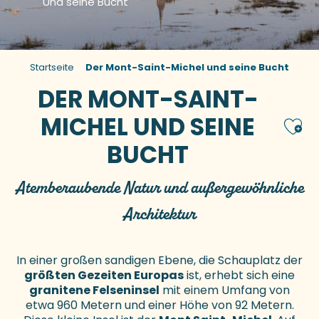
Und seine Bucht
Startseite
Der Mont-Saint-Michel und seine Bucht
DER MONT-SAINT-
MICHEL UND SEINE
Ajou
BUCHT
Atemberaubende Natur und außergewöhnliche
Architektur
In einer großen sandigen Ebene, die Schauplatz der
größten Gezeiten Europas
ist, erhebt sich eine
granitene Felseninsel
mit einem Umfang von
etwa 960 Metern und einer Höhe von 92 Metern.