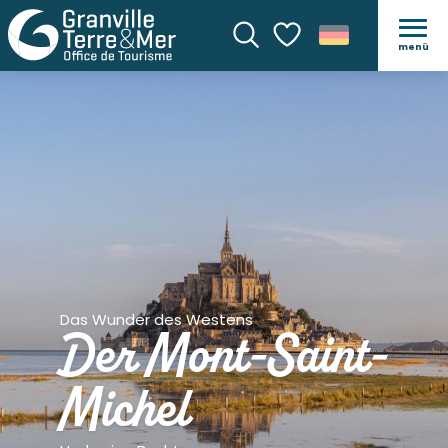
menü
Suche
Voir les favoris
Das Wunder des Westens
Der Mont-Saint-
Michel