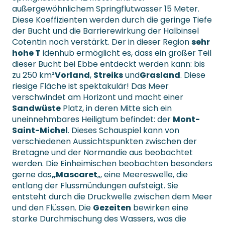
außergewöhnlichem Springflutwasser 15 Meter.
Diese Koeffizienten werden durch die geringe Tiefe
der Bucht und die Barrierewirkung der Halbinsel
Cotentin noch verstärkt. Der in dieser Region
sehr
hohe T
idenhub ermöglicht es, dass ein großer Teil
dieser Bucht bei Ebbe entdeckt werden kann: bis
zu 250 km²
Vorland
,
Streiks
und
Grasland
. Diese
riesige Fläche ist spektakulär! Das Meer
verschwindet am Horizont und macht einer
Sandwüste
Platz, in deren Mitte sich ein
uneinnehmbares Heiligtum befindet: der
Mont-
Saint-Michel
. Dieses Schauspiel kann von
verschiedenen Aussichtspunkten zwischen der
Bretagne und der Normandie aus beobachtet
werden. Die Einheimischen beobachten besonders
gerne das
„Mascaret
„, eine Meereswelle, die
entlang der Flussmündungen aufsteigt. Sie
entsteht durch die Druckwelle zwischen dem Meer
und den Flüssen. Die
Gezeiten
bewirken eine
starke Durchmischung des Wassers, was die