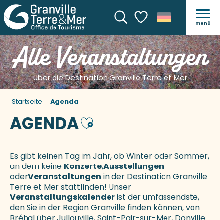
menü
Suche
Voir les favoris
Alle Veranstaltungen
über die Destination Granville Terre et Mer
Startseite
Agenda
AGENDA
Ajouter aux favoris
Es gibt keinen Tag im Jahr, ob Winter oder Sommer,
an dem keine
Konzerte
,
Ausstellungen
oder
Veranstaltungen
in der Destination Granville
Terre et Mer stattfinden! Unser
Veranstaltungskalender
ist der umfassendste,
den Sie in der Region Granville finden können, von
Bréhal über Jullouville, Saint-Pair-sur-Mer, Donville