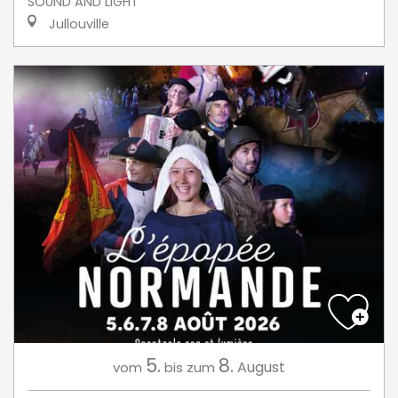
SOUND AND LIGHT
Jullouville
5.
8.
August
vom
bis zum