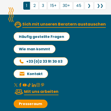
1
2
3
15+
30+
45
❯
❯❯
Sich mit unseren Beratern austauschen
Häufig gestellte Fragen
Wie man kommt
+33 (0)2 33 91 30 03
Kontakt
Mit uns arbeiten
Presseraum