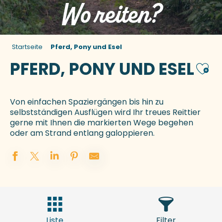
Wo reiten?
Startseite
Pferd, Pony und Esel
PFERD, PONY UND ESEL
Ajou
Von einfachen Spaziergängen bis hin zu
selbstständigen Ausflügen wird Ihr treues Reittier
gerne mit Ihnen die markierten Wege begehen
oder am Strand entlang galoppieren.
Liste
Filter