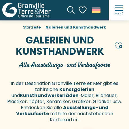
menü
Suche
Voir les favoris
Startseite
Galerien und Kunsthandwerk
GALERIEN UND
Ajou
KUNSTHANDWERK
Alle Ausstellungs- und Verkaufsorte
In der Destination Granville Terre et Mer gibt es
zahlreiche
Kunstgalerien
und
Kunsthandwerkerläden
: Maler, Bildhauer,
Plastiker, Töpfer, Keramiker, Grafiker, Grafiker usw.
Entdecken Sie alle
Ausstellungs- und
Verkaufsorte
mithilfe der nachstehenden
Karteikarten.