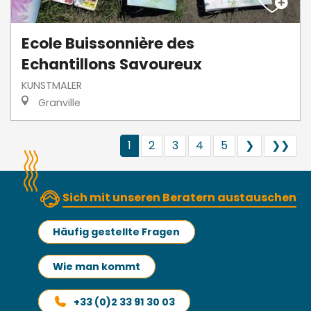
Ecole Buissonnière des
Echantillons Savoureux
KUNSTMALER
Granville
1
2
3
4
5
❯
❯❯
Sich mit unseren Beratern austauschen
Häufig gestellte Fragen
Wie man kommt
+33 (0)2 33 91 30 03